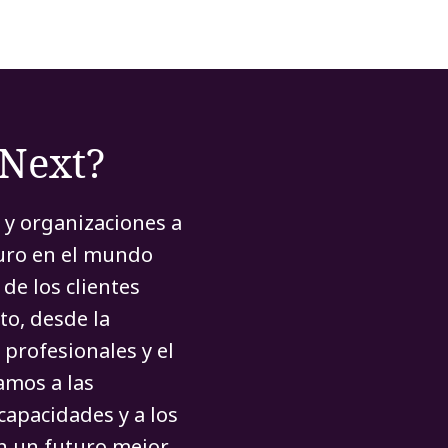
rNext?
 y organizaciones a
turo en el mundo
de los clientes
to, desde la
 profesionales y el
amos a las
capacidades y a los
 un futuro mejor.