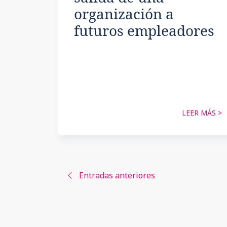
organización a
futuros empleadores
LEER MÁS >
Navegación
Entradas anteriores
de
entradas