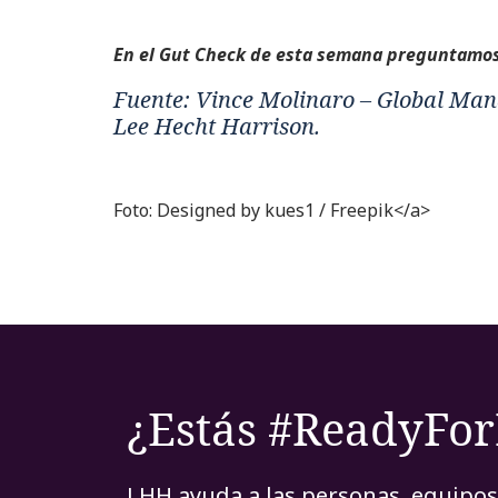
E
n el Gut Check de esta semana preguntamos
Fuente: Vince Molinaro – Global Mana
Lee Hecht Harrison.
Foto: Designed by kues1 / Freepik</a>
¿Estás #ReadyFo
LHH ayuda a las personas, equipos