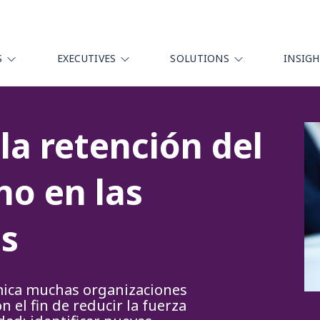
S
EXECUTIVES
SOLUTIONS
INSIG
la retención del
o en las
es
mica muchas organizaciones
el fin de reducir la fuerza